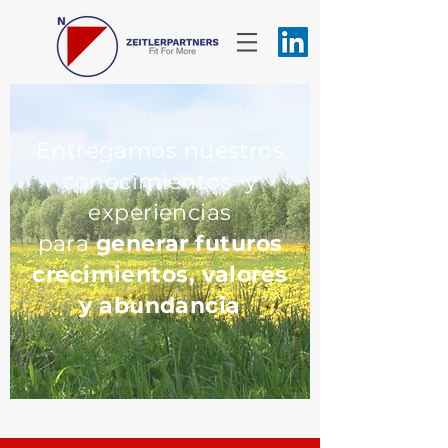
Entregamos nuestros
conocimientos y
experiencias
para
generar futuros
crecimientos, valores
y abundancia