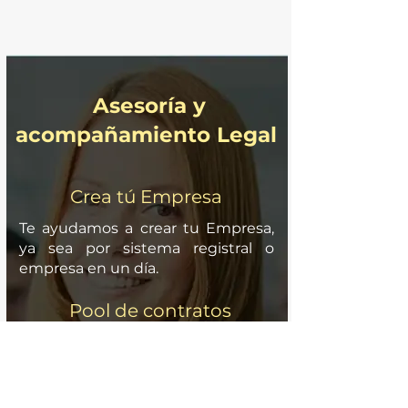
Asesoría y
acompañamiento Legal
Crea tú Empresa
Te ayudamos a crear tu Empresa,
ya sea por sistema registral o
empresa en un día.
Pool de contratos
Todo emprendedor y
emprendedora debe contar con
una parrilla o pool de contratos
para iniciar sus actividades